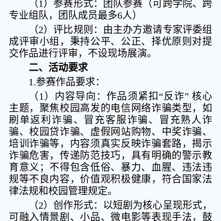
（1）参赛形式：团队参赛（可跨学院、跨
专业组队，团队成员最多6人）
（2）评比规则：由主办方邀请专家评委组
成评审小组，秉持公平、公正、择优原则对提
交作品进行评审，不设现场展演。
二、活动要求
1.参赛作品要求：
（1）内容导向：作品须紧扣“反诈” 核心
主题，聚焦校园高发的电信网络诈骗类型，如
刷单返利诈骗、冒充客服诈骗、冒充熟人诈
骗、校园贷诈骗、虚假网站购物、中奖诈骗、
培训诈骗等，内容须真实反映诈骗套路，揭示
诈骗危害，传递防范技巧，具有明确的警示教
育意义；不得包含低俗、暴力、血腥、违法违
规等不良内容，价值观积极健康，符合国家法
律法规和校园管理规定。
（2）创作形式：以短剧为核心呈现形式，
可融入情景剧、小品、微电影等表现手法，鼓