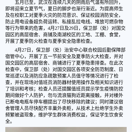
五月已至，武汉在连续几天的阴雨后气温有所回升，
即将迎来立夏节气，夏日的脚步也渐行渐近。为提高师生
及在校职工对夏季火灾的防范意识、保证校园消防安全，
防止用电设备超负荷运转、私接乱拉电线、堆放可燃杂物
等行为带来的危害，4月27日及29日，保卫部（处）对国交
园区的高层宿舍、商铺及南湖校区的工地、工棚、食堂，
开展了夏季防火检查与夏季安全隐患检查。
4月27日，保卫部（处）治安中心联合校园后勤保障部
宿管中心，开展了五一节前安全及夏季防火大检查，并对
国交园区的高层宿舍、商铺进行了夏季隐患排查。在此次
检查中，保卫部（处）对国交园区各项安全防范制度、日
常巡逻以及消防应急疏散预案人员值守等情况进行了检
查，并在现场对值班员消防器材使用操作及相关知识进行
了培训和考核；检查人员还提醒值班员提示学生疫情防控
期间做好个人防护，勿与流浪猫狗近距离接触，并对楼外
已断电电瓶车停车棚提出了尽快移除的建议；同时建议宿
舍管理人员尽快配齐丰巢外卖柜，从技术上杜绝学生外卖
频繁被盗现象，维护学生群体消费权益，保证学生饮食安
全。