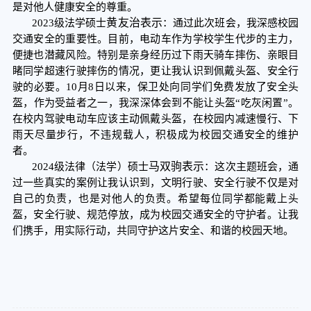
是对他人健康安全的尊重。
黄友治
表示
2023级法学硕士
：通过此次班会，我深感校园
交通安全的重要性。目前，电动车作为学校学生代步的主力，
便捷也潜藏风险。特别是亲身经历过下雨天骑车摔伤、亲眼目
睹同学超速行驶摔伤的情况，更让我认识到佩戴头盔、安全行
驶的必要。10月8日以来，保卫处向同学们免费发放了安全头
盔，作为受益者之一，我深深体会到不能让头盔“吃灰闲置”。
在校内驾驶电动车应该主动佩戴头盔，在校园内减速慢行、下
雨天尽量步行，不违规载人，积极成为校园交通安全的维护
者。
马双驹
表示
2024级法律（法学）硕士
：这次主题班会，通
过一些真实的案例让我认识到，文明行驶、安全行驶不仅是对
自己的负责，也是对他人的负责。希望每位同学都能戴上头
盔，安全行驶、规范停放，成为校园交通安全的守护者。让我
们携手，用实际行动，共同守护这片安全、和谐的校园天地。