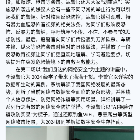
段，如爆炸、枪击等袭击。寇警官还为大家
“划重点”：实
施恐怖袭击的嫌疑人会有一些不同寻常的举止行为可以引
起我们的警惕。
针对校园反恐防控，
寇警官
援引
观看、持
有暴力血腥恐怖音视频的相关法条，为同学们敲响反恐
怖、反暴力的警钟，
呼吁筑牢
“不传、不信、不参与”的思
想防线
。最后，寇警官向同学们传授遇到刀斧砍杀、车辆
冲撞、纵火等恐怖袭击时应对的具体做法，并播放了一段
反恐教育视频让同学们更直观地理解、学习避险要点，切
实提升在突发危险情境下的自救互救能力。
在第二场以
“我们身边的网络安全”为主题的讲座中，
李泽警官
为
2024 级学子带来了
满满干货
。
李警官
以详实的
数据和生动的案例，系统解读了我国网络发展的最新态
势，剖析了当前网络与数据安全面临的复杂形势，并围绕
个人信息保护、防范网络诈骗等实用场景，详细讲解了一
系列行之有效的网络安全防护举措。
李泽警官以
"AI换脸诈
骗攻防实录"为楔子，通过还原钓鱼WiFi、恶意爬虫等新型
网络攻击场景，为2024级同学解锁数字安全生存指南。