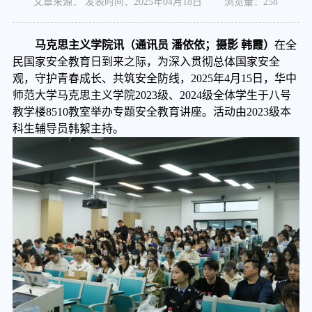
文章来源： 发表时间：2025年04月18日 浏览量：
258
马克思主义学院讯（通讯员
潘依依；摄影
韩霞）
在全
民国家安全教育日到来之际，为深入贯彻总体国家安全
观，守护青春成长、共筑安全防线，
2025年
4月15日，
华中
师范大学
马克思主义学院
2023级、2024级
全体学生
于八号
教学楼
8510教室举办专题安全教育讲座。
活动由
2023级本
科生辅导员韩絮主持。