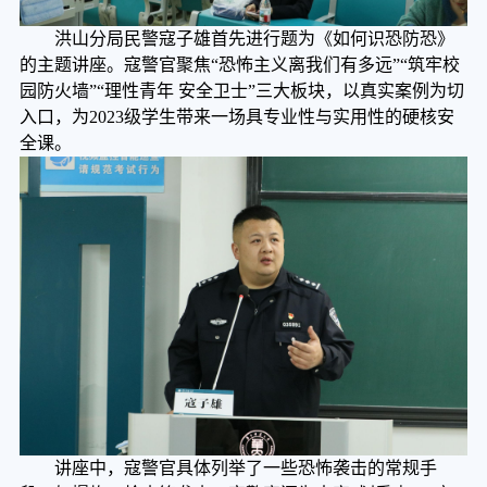
洪山分局民警寇子雄首先进行题为《如何识恐防恐》
的主题讲座。寇警官聚焦
“恐怖主义离我们有多远”“筑牢校
园防火墙”“理性青年 安全卫士”三大板块，以真实案例为切
入口，为2023级学生带来一场
具专业性与实用性的
硬核安
全课。
讲座中，寇警官具体列举了一些恐怖袭击的常规手