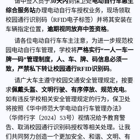
请中签人员
于
30天内
到保卫处
电动自行车惠生
综合服务站
办理电动自行车授权业务，现场领取
校园通行识别码（
RFID电子标签）并
将其
安装在
车辆指定位置，
逾期视同放弃中签资格
。
请各位电动自行车车主注意，为进一步规范校
园电动自行车管理，学校将
严格实行
“一人一车一
牌一码”管理
制度
，人、车、牌、码信息
必须一
致，严禁私下转让校园通行
RFID识别码
。
请广大
车主遵守校园交通安全管理规定，按要
求
佩戴头盔、文明行驶、有序停放、规范充电
。
如有违反学校相关安全管理规定的行为，保卫处
将按照《华中师范大学电动自行车管理办法》
（华师行字〔
2024〕53号）视情况给予教育警
告、取消校园通行识别码授权等相关处理
。让我
们共同
努力创造一个更加安全、和谐、文明、有