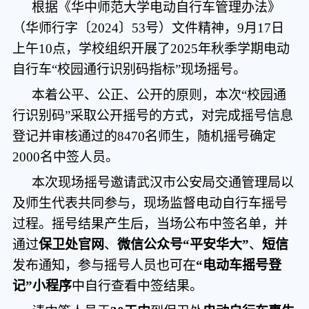
根据《华中师范大学电动自行车管理办法》
（华师行字〔
2024〕53号）文件精神，9月17日
上午
10点
，学校组织开展了
2025年秋季学期电动
自行车“校园通行识别码指标”现场摇号。
本着公平、公正、公开的原则，本次
“校园通
行识别码”采取公开摇号的方式，对完成摇号信息
登记并审核
通过
的
8470名师生
，随机摇号确定
2000名
中签人员。
本次现场摇号邀请
武汉市公安局交通管理局
以
及
师生
代表共同参与，现场监督电动自行车摇号
过程。摇号结果产生后，当场公布中签名单，并
通过
保卫处官网
、
微信公众号
“平安华大”
、
短信
发布
通知
，参与摇号人员也可在
“电动车
摇号登
记
”小程序
中自行查看中签
结果。