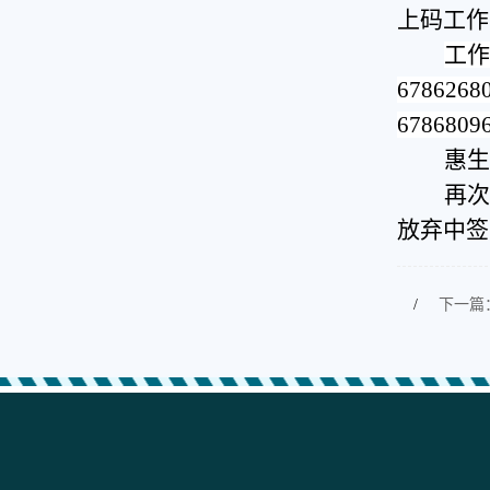
上码
工作
工作
6786
6786809
惠生
再次
放弃中签
/
下一篇