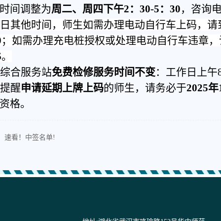
时间调整为
周二、周四
下午
2：30-5：30
，咨询
日其他时间，师生如需办理电动自行车上码，请到保
2680；如需办理充电桩授权或处理电动自行车违章，
6。
综合服务站
免费检修服务时间不变
：
工作日上午
提醒
申请
延期
上牌上码
的师生，请务必于
2025年
资格。
：速看！中签名单!