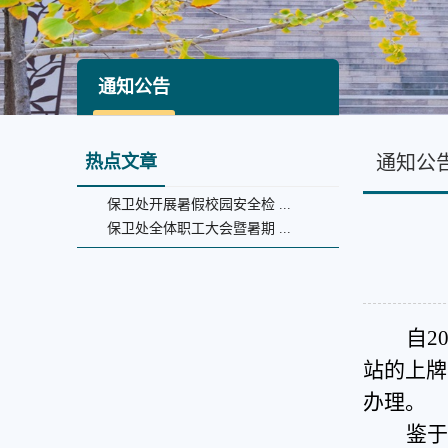
通知公告
热点文章
通知公
保卫处开展暑假校园安全检 ...
保卫处全体职工大会暨暑期 ...
自
2
站
的上牌
办理
。
鉴于