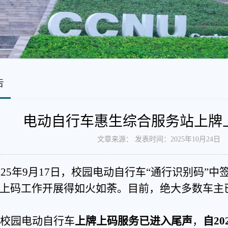
告
电动自行车惠生综合服务站上牌
文章来源： 发表时间：2025年10月24
025年
9月17日
，
校园
电动自行车
“通行识别码”
中
上码工作开展得如火如荼。目前，绝大多数车主
校园电动自行车
上牌上码服务已进入尾声
，
自
2