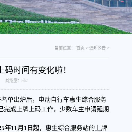
当前位置：
首页
>
通知公告
>
上码时间有变化啦！
日 浏览量：
562
签名单出炉后，
电动自行车惠生综合服务
已完成上牌上码工作，少数车主
申请延期
025年11月1日起
，
惠生综合服务站
的
上牌