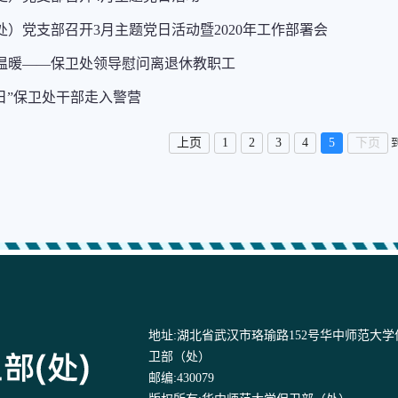
处）党支部召开3月主题党日活动暨2020年工作部署会
温暖——保卫处领导慰问离退休教职工
传日”保卫处干部走入警营
上页
1
2
3
4
5
下页
地址:湖北省武汉市珞瑜路152号华中师范大学
卫部（处）
邮编:430079