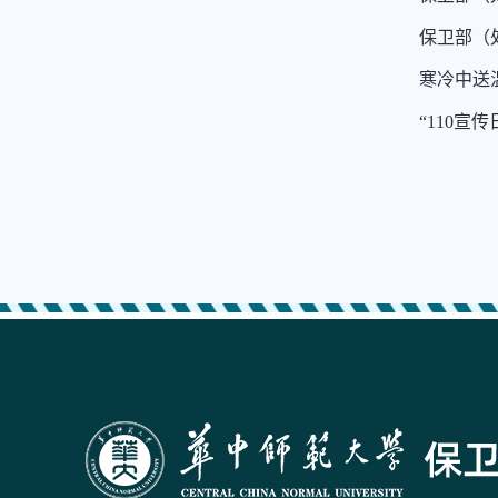
保卫部（
寒冷中送
“110宣